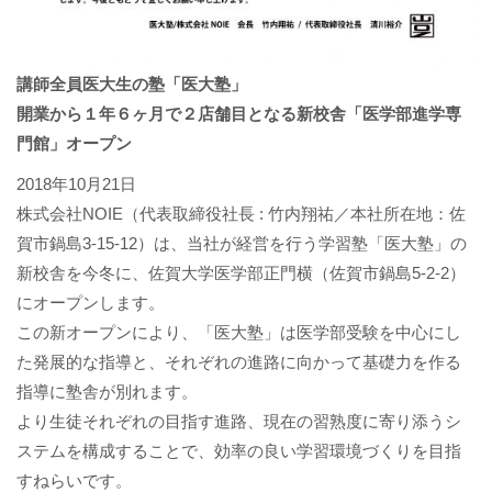
講師全員医大生の塾「医大塾」
開業から１年６ヶ月で２店舗目となる新校舎「医学部進学専
門館」オープン
2018年10月21日
株式会社NOIE（代表取締役社長 : 竹内翔祐／本社所在地：佐
賀市鍋島3-15-12）は、当社が経営を行う学習塾「医大塾」の
新校舎を今冬に、佐賀大学医学部正門横（佐賀市鍋島5-2-2）
にオープンします。
この新オープンにより、「医大塾」は医学部受験を中心にし
た発展的な指導と、それぞれの進路に向かって基礎力を作る
指導に塾舎が別れます。
より生徒それぞれの目指す進路、現在の習熟度に寄り添うシ
ステムを構成することで、効率の良い学習環境づくりを目指
すねらいです。